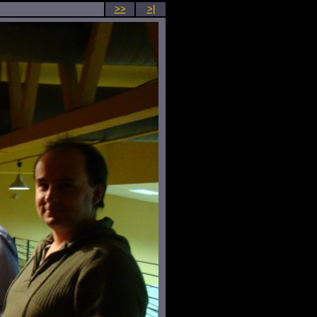
>>
>|