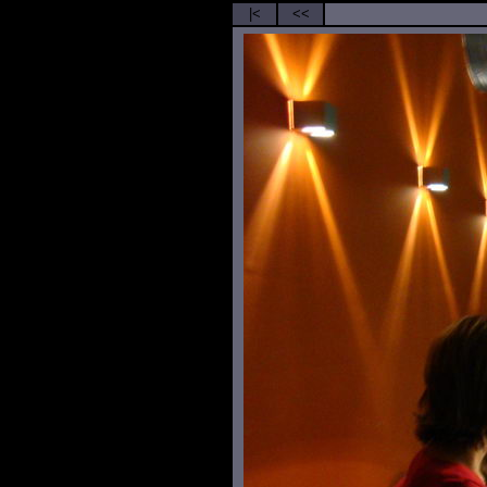
|<
<<