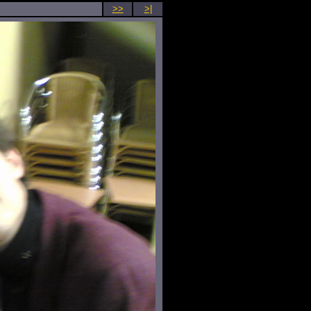
>>
>|