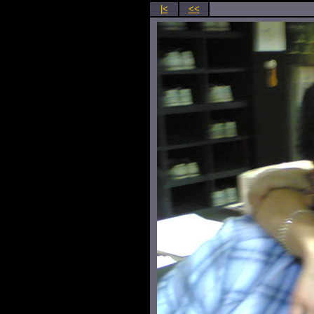
|<
<<